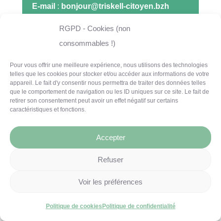
E-mail
:
bonjour@triskell-citoyen.bzh
RGPD - Cookies (non
consommables !)
Pour vous offrir une meilleure expérience, nous utilisons des technologies
telles que les cookies pour stocker et/ou accéder aux informations de votre
appareil. Le fait d'y consentir nous permettra de traiter des données telles
que le comportement de navigation ou les ID uniques sur ce site. Le fait de
retirer son consentement peut avoir un effet négatif sur certains
caractéristiques et fonctions.
Accepter
Refuser
© Triskell Citoyen – Tous droits réservés –
Voir les préférences
Mentions légales
–
Politique de
Politique de cookies
Politique de confidentialité
confidentialité
–
Politique de cookie