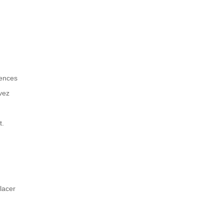
rences
avez
t.
lacer