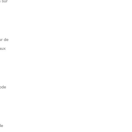
s sur
ur de
 aux
code
le