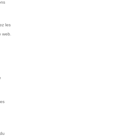
ons
ez les
e web.
e
ées
 du