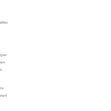
alités
 (par
ram.
et
 ce
utant