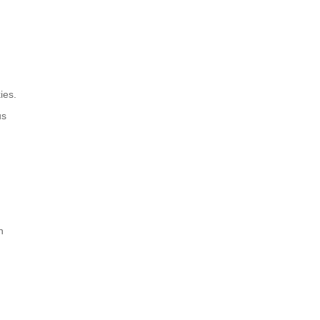
ies.
us
n